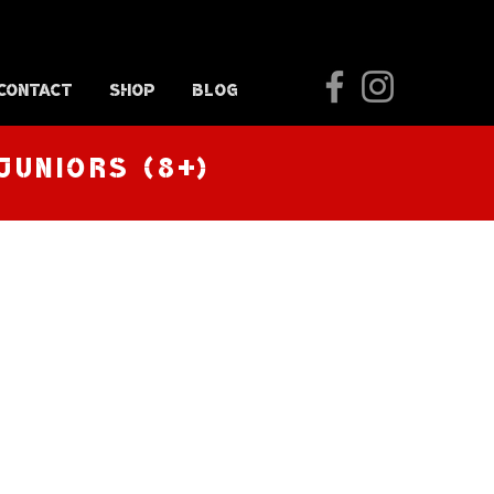
Contact
Shop
Blog
juniors (8+)