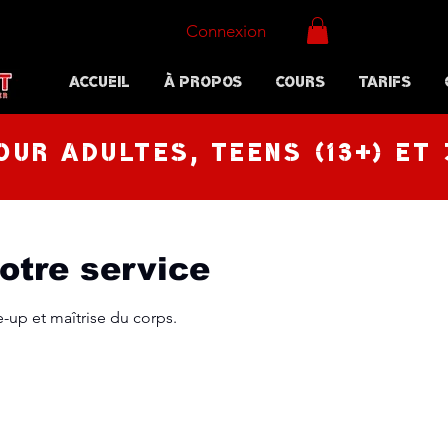
Connexion
Accueil
À propos
Cours
Tarifs
our adultes, Teens (13+) et 
otre service
e-up et maîtrise du corps.