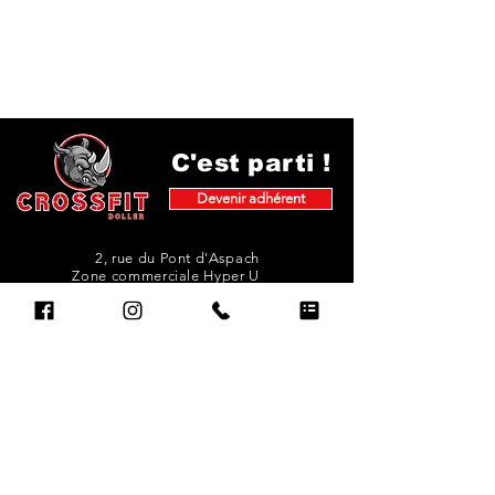
C'est parti !
Devenir adhérent
2, rue du Pont d'Aspach
Zone commerciale Hyper U
68520 Burnhaupt-Le-Haut
Rejoindre l'équipe des coachs de la Box !
Abonnez-vous à notre newsletter
pour ne rien manquer de notre actu !
E-mail