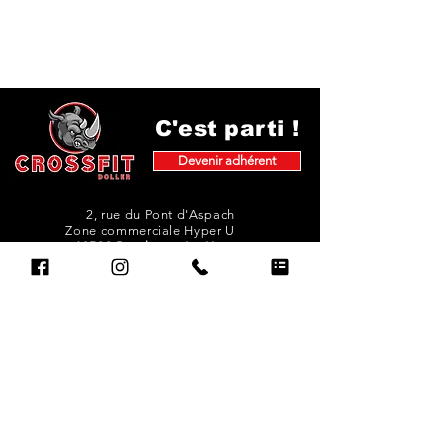
C'est parti !
Devenir adhérent
2, rue du Pont d'Aspach
Zone commerciale Hyper U
68520 Burnhaupt-Le-Haut
Rejoindre l'équipe des coachs de la Box !
Abonnez-vous à notre newsletter
pour ne rien manquer de notre actu !
E-mail