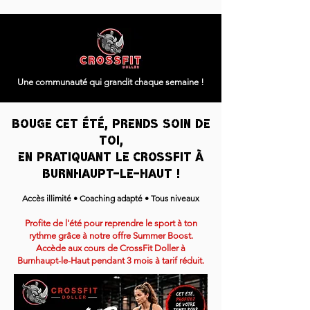
Une communauté qui grandit chaque semaine !
Summer Boost - 3 mois pour toi !
Bouge cet été, prends soin de
toi,
en pratiquant le CrossFit
à
Burnhaupt-le-haut !
Accès illimité • Coaching adapté • Tous niveaux
Profite de l'été pour reprendre le sport à ton
rythme grâce à notre offre Summer Boost.
Accède aux cours de CrossFit Doller à
Burnhaupt-le-Haut pendant 3 mois à tarif réduit.