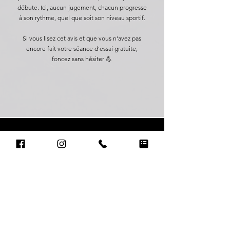
débute. Ici, aucun jugement, chacun progresse
à son rythme, quel que soit son niveau sportif.
Si vous lisez cet avis et que vous n’avez pas
encore fait votre séance d’essai gratuite,
foncez sans hésiter 💪
Prêt à prendre soin de
toi cet été ?
Profite de notre offre Summer Boost et accède à
tous nos cours,
pendant 3 mois à tarif réduit !
💪 Bouge à ton rythme, quel que soit ton niveau.
☀️ Retrouve la forme, l'énergie et de bonnes
habitudes avant la rentrée.
🎯 Accès illimité aux cours pendant 3 mois